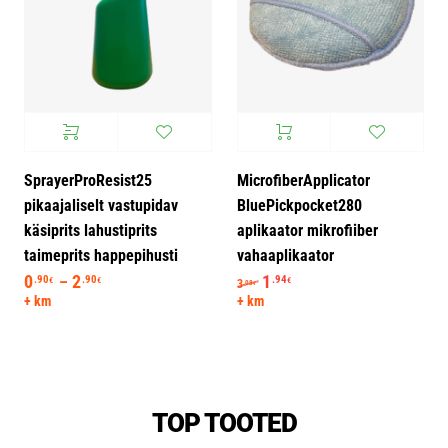
SprayerProResist25
MicrofiberApplicator
pikaajaliselt vastupidav
BluePickpocket280
käsiprits lahustiprits
aplikaator mikrofiiber
taimeprits happepihusti
vahaaplikaator
0
2
Hinnavahemik: 0.90€ kuni 2.90€
Algne hind oli: 3.08€.
1
Praegune hind on: 1.94
.90
.90
.94
–
€
€
€
3
.08
€
+ km
+ km
TOP TOOTED