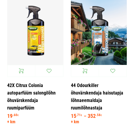
42X Citrux Colonia
44 Odourkiller
autoparfüüm salongilõhn
õhuvärskendaja haisutapja
õhuvärskendaja
lõhnaeemaldaja
ruumiparfüüm
ruumilõhnastaja
19
15
352
Hinnavahemik: 1
.60
.71
.58
–
€
€
€
+ km
+ km