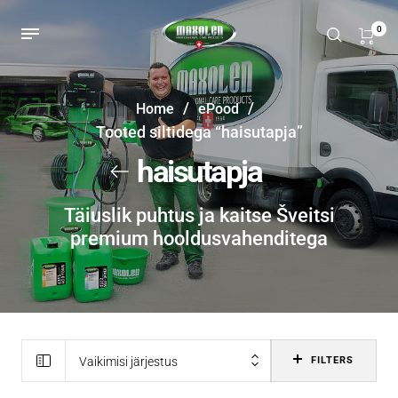
0
/
/
Home
ePood
Tooted siltidega “haisutapja”
haisutapja
Täiuslik puhtus ja kaitse Šveitsi
premium hooldusvahenditega
Vaikimisi järjestus
FILTERS