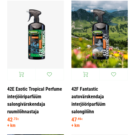
42E Exotic Tropical Perfume
42F Fantastic
interjööriparfüüm
autovärskendaja
salongivärskendaja
interjööriparfüüm
ruumilõhnastaja
salongilõhn
42
47
.72
.46
€
€
+ km
+ km