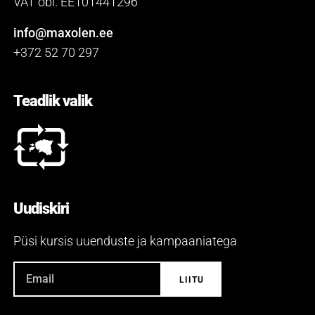
VAT obl. EE101441296
info@maxolen.ee
+372 52 70 297
Teadlik valik
Uudiskiri
Püsi kursis uuenduste ja kampaaniatega