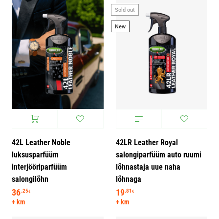
Sold out
New
42L Leather Noble
42LR Leather Royal
luksusparfüüm
salongiparfüüm auto ruumi
interjööriparfüüm
lõhnastaja uue naha
salongilõhn
lõhnaga
36
19
.25
.81
€
€
+ km
+ km