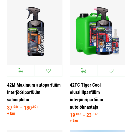
42M Maximum autoparfüüm
42TC Tiger Cool
interjööriparfüüm
elustiiliparfüüm
salongilõhn
interjööriparfüüm
autolõhnastaja
37
130
Hinnavahemik: 37.08€ kuni 130.02€
.08
.02
–
€
€
+ km
19
23
Hinnavahemik: 19
.81
.37
–
€
€
+ km